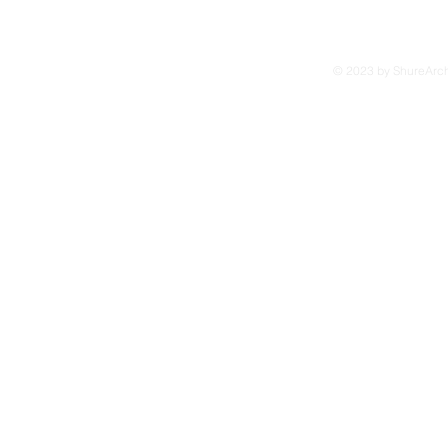
© 2023 by ShureArchi